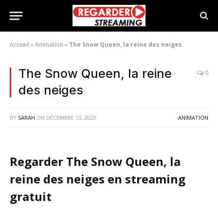
Accueil
»
Animation
»
The Snow Queen, la reine des neiges
The Snow Queen, la reine
0
des neiges
BY
SARAH
ON
DÉCEMBRE 13, 2023
ANIMATION
Regarder The Snow Queen, la
reine des neiges en streaming
gratuit