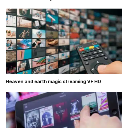
Heaven and earth magic
streaming VF HD