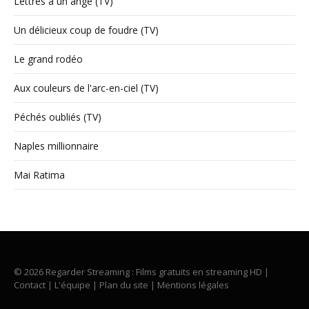
Lettres à un ange (TV)
Un délicieux coup de foudre (TV)
Le grand rodéo
Aux couleurs de l'arc-en-ciel (TV)
Péchés oubliés (TV)
Naples millionnaire
Mai Ratima
© 2026 Regarder Streaming : Films gratuits en streaming HD |
Contact
|
L'équipe
|
Plan du site
|
Mentions légales