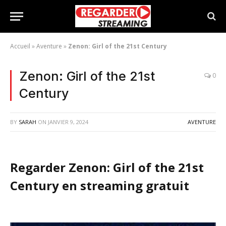
Accueil
»
Aventure
»
Zenon: Girl of the 21st Century
Zenon: Girl of the 21st
0
Century
BY
SARAH
ON
JANVIER 9, 2024
AVENTURE
Regarder Zenon: Girl of the 21st
Century en streaming gratuit