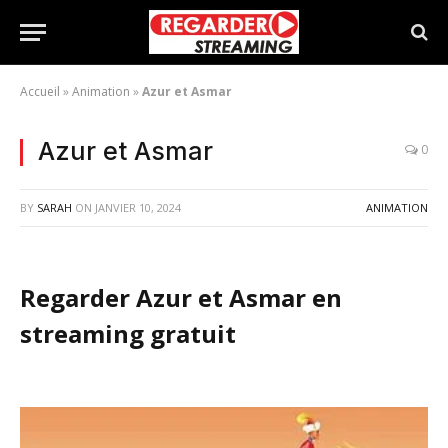
Accueil
»
Animation
»
Azur et Asmar
Azur et Asmar
0
BY
SARAH
ON
JANVIER 10, 2024
ANIMATION
Regarder Azur et Asmar en
streaming gratuit