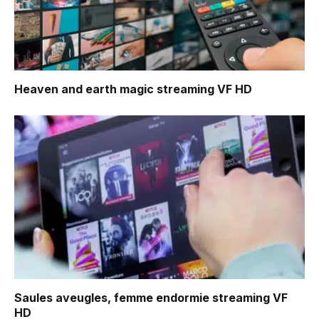
Heaven and earth magic
streaming VF HD
Saules aveugles, femme endormie
streaming VF
HD