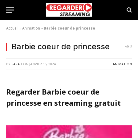
Accueil
»
Animation
»
Barbie coeur de princesse
Barbie coeur de princesse
0
BY
SARAH
ON
JANVIER 15, 2024
ANIMATION
Regarder Barbie coeur de
princesse en streaming gratuit