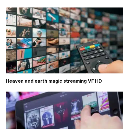
Heaven and earth magic
streaming VF HD