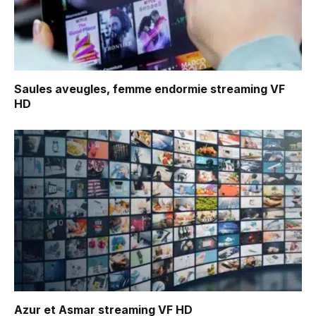
Saules aveugles, femme endormie
streaming VF
HD
Azur et Asmar
streaming VF HD