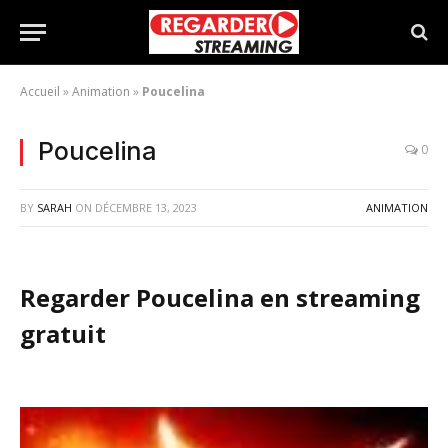
Accueil
»
Animation
»
Poucelina
Poucelina
0
BY
SARAH
ON
DÉCEMBRE 13, 2023
ANIMATION
Regarder Poucelina en streaming
gratuit