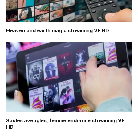
Heaven and earth magic
streaming VF HD
Saules aveugles, femme endormie
streaming VF
HD