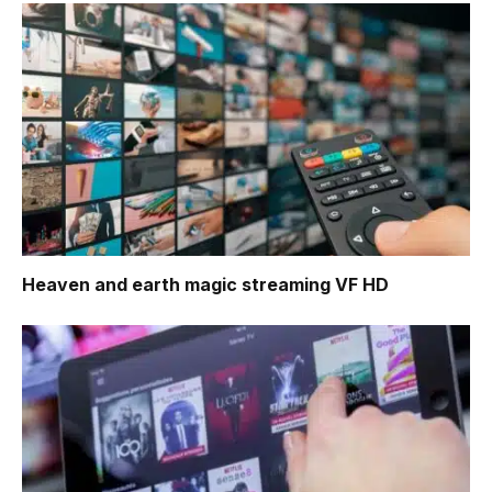
Heaven and earth magic
streaming VF HD