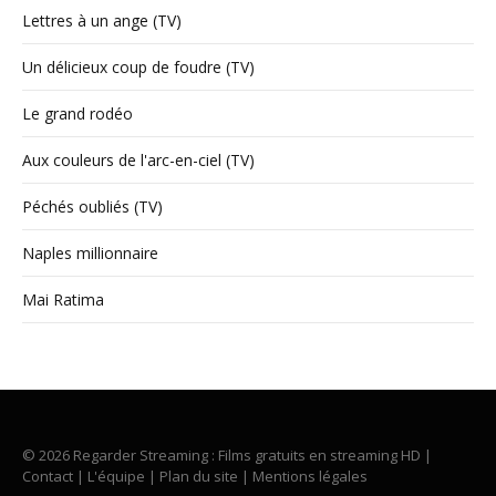
Lettres à un ange (TV)
Un délicieux coup de foudre (TV)
Le grand rodéo
Aux couleurs de l'arc-en-ciel (TV)
Péchés oubliés (TV)
Naples millionnaire
Mai Ratima
© 2026 Regarder Streaming : Films gratuits en streaming HD |
Contact
|
L'équipe
|
Plan du site
|
Mentions légales