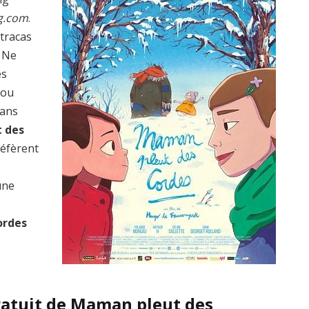
g.com
.
 tracas
? Ne
es
 ou
dans
 des
réfèrent
une
ordes
ratuit de Maman pleut des