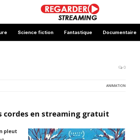
ure
Science fiction
Fantastique
Documentaire
0
ANIMATION
 cordes en streaming gratuit
 pleut
ng