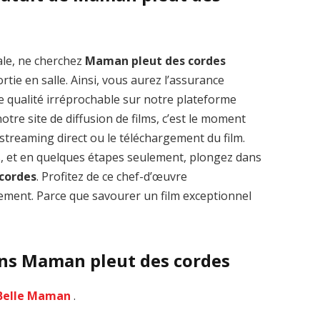
ale, ne cherchez
Maman pleut des cordes
tie en salle. Ainsi, vous aurez l’assurance
Zenon: Girl of
La Légende des
e qualité irréprochable sur notre plateforme
the 21st Century
1000 dragons
tre site de diffusion de films, c’est le moment
streaming VF HD
streaming VF HD
le streaming direct ou le téléchargement du film.
s, et en quelques étapes seulement, plongez dans
cordes
. Profitez de ce chef-d’œuvre
ment. Parce que savourer un film exceptionnel
ans Maman pleut des cordes
Belle Maman
.