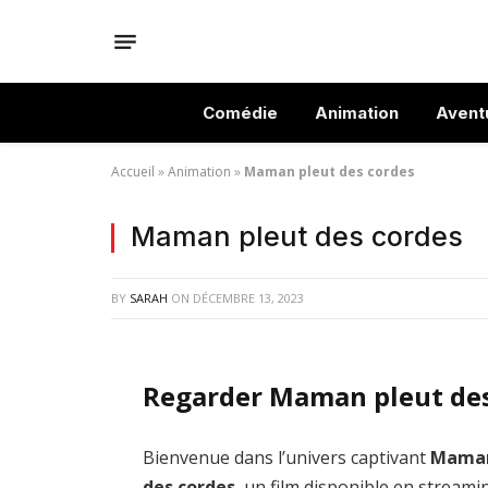
Comédie
Animation
Avent
Accueil
»
Animation
»
Maman pleut des cordes
Maman pleut des cordes
BY
SARAH
ON
DÉCEMBRE 13, 2023
Regarder Maman pleut des
Bienvenue dans l’univers captivant
Maman
des cordes
, un film disponible en streami