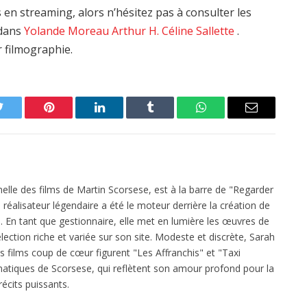
en streaming, alors n’hésitez pas à consulter les
edans
Yolande Moreau
Arthur H.
Céline Sallette
.
r filmographie.
Twitter
Pinterest
LinkedIn
Tumblr
WhatsApp
Email
elle des films de Martin Scorsese, est à la barre de "Regarder
réalisateur légendaire a été le moteur derrière la création de
 En tant que gestionnaire, elle met en lumière les œuvres de
ection riche et variée sur son site. Modeste et discrète, Sarah
es films coup de cœur figurent "Les Affranchis" et "Taxi
atiques de Scorsese, qui reflètent son amour profond pour la
écits puissants.