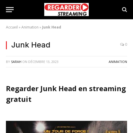
Accueil
»
Animation
»
Junk Head
Junk Head
0
BY
SARAH
ON
DÉCEMBRE 13, 2023
ANIMATION
Regarder Junk Head en streaming
gratuit