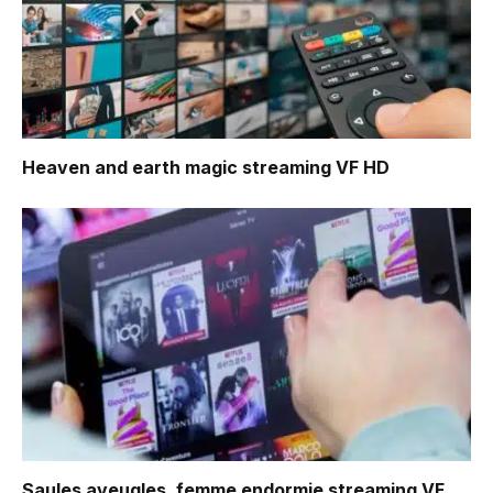
Heaven and earth magic
streaming VF HD
Saules aveugles, femme endormie
streaming VF