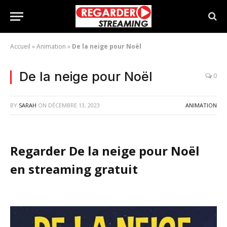
Accueil
»
Animation
»
De la neige pour Noël
De la neige pour Noël
0
BY
SARAH
ON
DÉCEMBRE 13, 2023
ANIMATION
Regarder De la neige pour Noël
en streaming gratuit