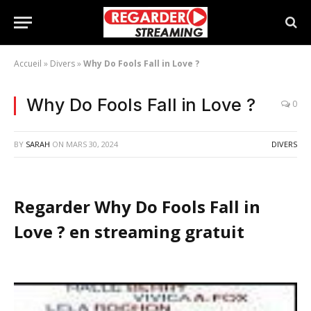
Accueil
»
Divers
»
Why Do Fools Fall in Love ?
Why Do Fools Fall in Love ?
0
BY
SARAH
ON
MARS 30, 2024
DIVERS
Regarder Why Do Fools Fall in
Love ? en streaming gratuit