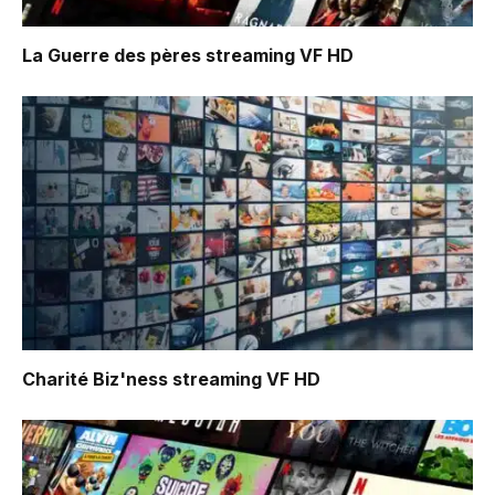
La Guerre des pères
streaming VF HD
Charité Biz'ness
streaming VF HD