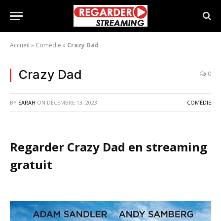
Accueil
»
Comédie
»
Crazy Dad
Crazy Dad
0
BY
SARAH
ON
DÉCEMBRE 13, 2023
COMÉDIE
Regarder Crazy Dad en streaming
gratuit