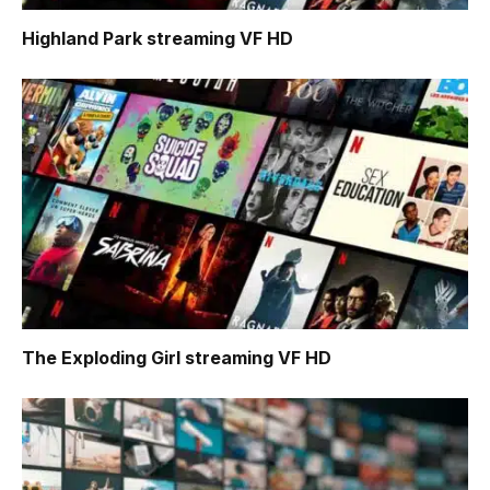
Highland Park
streaming VF HD
The Exploding Girl
streaming VF HD