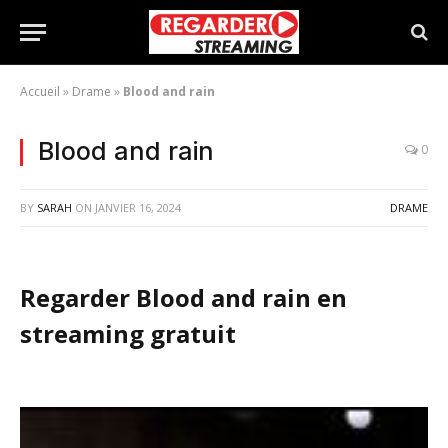
Accueil
»
Drame
»
Blood and rain
Blood and rain
0
BY
SARAH
ON
JANVIER 16, 2024
DRAME
Regarder Blood and rain en
streaming gratuit