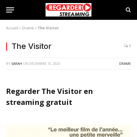
Accueil
»
Drame
»
The Visitor
The Visitor
0
BY
SARAH
ON
DÉCEMBRE 13, 2023
DRAME
Regarder The Visitor en
streaming gratuit