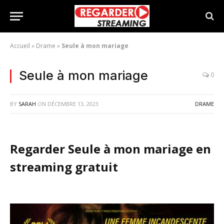
Accueil
»
Drame
»
Seule à mon mariage
Seule à mon mariage
0
BY
SARAH
ON
DÉCEMBRE 13, 2023
DRAME
Regarder Seule à mon mariage en
streaming gratuit