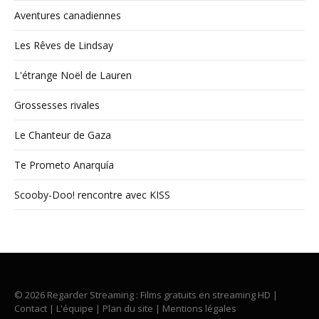
Aventures canadiennes
Les Rêves de Lindsay
L'étrange Noël de Lauren
Grossesses rivales
Le Chanteur de Gaza
Te Prometo Anarquía
Scooby-Doo! rencontre avec KISS
© 2026 Regarder Streaming : Films gratuits en streaming HD |
Contact
|
L'équipe
|
Plan du site
|
Mentions légales