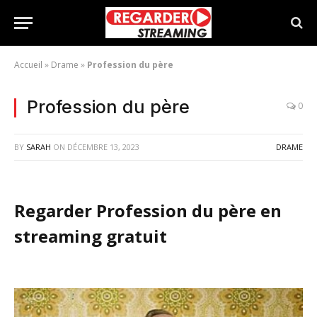
Accueil
»
Drame
»
Profession du père
Profession du père
0
BY
SARAH
ON
DÉCEMBRE 13, 2023
DRAME
Regarder Profession du père en
streaming gratuit