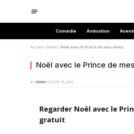
Comédie
Animation
Avent
Accueil
»
Divers
»
Noël avec le Prince de mes rêves
Noël avec le Prince de me
BY
SARAH
ON
JUIN 18, 2024
Regarder Noël avec le Pri
gratuit