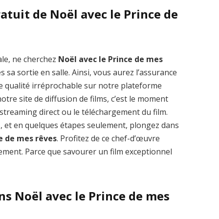
atuit de Noël avec le Prince de
ale, ne cherchez
Noël avec le Prince de mes
Zenon: Girl of
La Légende des
 sa sortie en salle. Ainsi, vous aurez l’assurance
the 21st Century
1000 dragons
e qualité irréprochable sur notre plateforme
streaming VF HD
streaming VF HD
tre site de diffusion de films, c’est le moment
le streaming direct ou le téléchargement du film.
s, et en quelques étapes seulement, plongez dans
ce de mes rêves
. Profitez de ce chef-d’œuvre
ment. Parce que savourer un film exceptionnel
ns Noël avec le Prince de mes