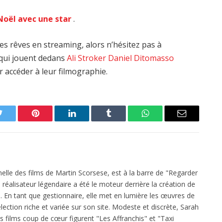
Noël avec une star
.
es rêves en streaming, alors n’hésitez pas à
s qui jouent dedans
Ali Stroker
Daniel Ditomasso
r accéder à leur filmographie.
Twitter
Pinterest
LinkedIn
Tumblr
WhatsApp
Email
elle des films de Martin Scorsese, est à la barre de "Regarder
réalisateur légendaire a été le moteur derrière la création de
 En tant que gestionnaire, elle met en lumière les œuvres de
ection riche et variée sur son site. Modeste et discrète, Sarah
es films coup de cœur figurent "Les Affranchis" et "Taxi