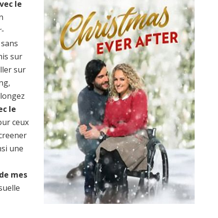
vec le
en
-
 sans
mis sur
ller sur
ng,
plongez
ec le
our ceux
screener
nsi une
 de mes
suelle