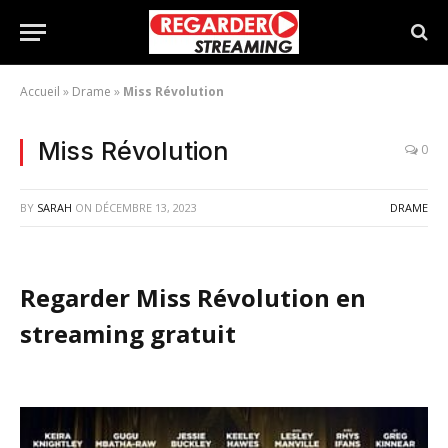
Accueil
»
Drame
»
Miss Révolution
Miss Révolution
0
BY
SARAH
ON
DÉCEMBRE 13, 2023
DRAME
Regarder Miss Révolution en
streaming gratuit