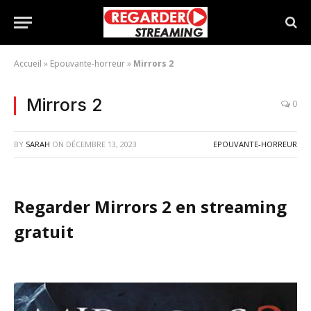
Accueil
»
Epouvante-horreur
»
Mirrors 2
Mirrors 2
0
BY
SARAH
ON
DÉCEMBRE 13, 2023
EPOUVANTE-HORREUR
Regarder Mirrors 2 en streaming
gratuit