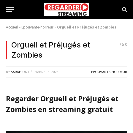
Accueil
»
Epouvante-horreur
»
Orgueil et Préjugés et Zombies
Orgueil et Préjugés et
0
Zombies
BY
SARAH
ON
DÉCEMBRE 13, 2023
EPOUVANTE-HORREUR
Regarder Orgueil et Préjugés et
Zombies en streaming gratuit