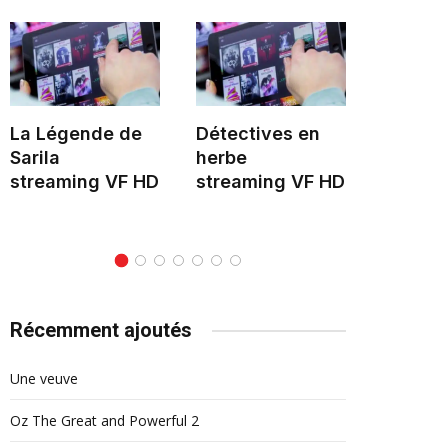
La Légende de
Détectives en
Le Mon
Sarila
herbe
stream
streaming VF HD
streaming VF HD
Récemment ajoutés
Une veuve
Oz The Great and Powerful 2