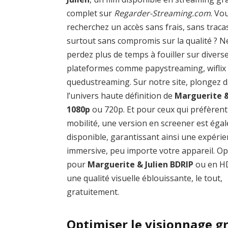
complet sur
Regarder-Streaming.com
. Vo
recherchez un accès sans frais, sans traca
surtout sans compromis sur la qualité ? N
perdez plus de temps à fouiller sur divers
plateformes comme papystreaming, wiflix
quedustreaming. Sur notre site, plongez 
l’univers haute définition de
Marguerite &
1080p
ou 720p. Et pour ceux qui préfèrent
mobilité, une version en screener est éga
disponible, garantissant ainsi une expéri
immersive, peu importe votre appareil. O
pour
Marguerite & Julien BDRIP
ou en H
une qualité visuelle éblouissante, le tout,
gratuitement.
Optimiser le visionnage gr