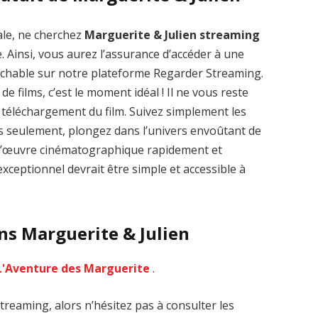
ale, ne cherchez
Marguerite & Julien streaming
. Ainsi, vous aurez l’assurance d’accéder à une
rochable sur notre plateforme Regarder Streaming.
de films, c’est le moment idéal ! Il ne vous reste
Zenon: Girl of
La Légende des
le téléchargement du film. Suivez simplement les
the 21st Century
1000 dragons
streaming VF HD
streaming VF HD
es seulement, plongez dans l’univers envoûtant de
f-d’œuvre cinématographique rapidement et
xceptionnel devrait être simple et accessible à
ns Marguerite & Julien
L'Aventure des Marguerite
.
treaming, alors n’hésitez pas à consulter les