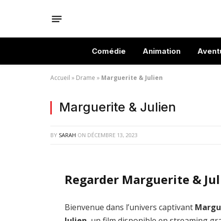
Comédie
Animation
Avent
Accueil
»
Drame
»
Marguerite & Julien
Marguerite & Julien
BY
SARAH
ON
DÉCEMBRE 13, 2023
Regarder Marguerite & Jul
Bienvenue dans l’univers captivant
Margu
Julien
, un film disponible en streaming gra