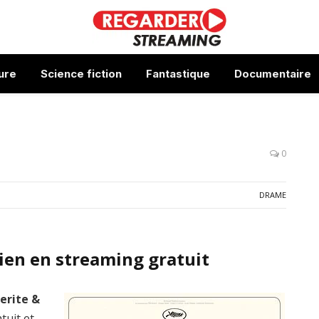
ure
Science fiction
Fantastique
Documentaire
0
DRAME
ien en streaming gratuit
erite &
tuit et