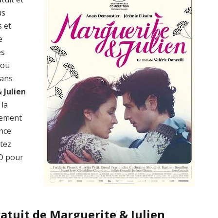
us
s et
e
es
 ou
dans
 Julien
 la
lement
ence
ptez
D pour
atuit de Marguerite & Julien