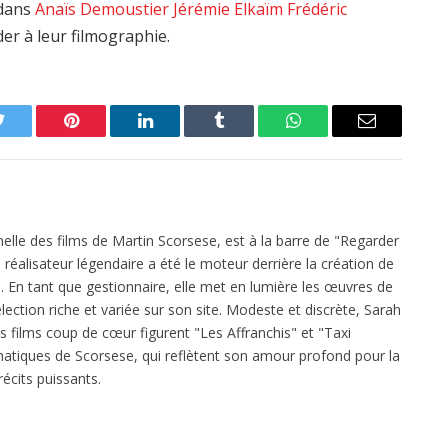
edans
Anaïs Demoustier
Jérémie Elkaïm
Frédéric
er à leur filmographie.
Twitter
Pinterest
LinkedIn
Tumblr
WhatsApp
Email
elle des films de Martin Scorsese, est à la barre de "Regarder
réalisateur légendaire a été le moteur derrière la création de
 En tant que gestionnaire, elle met en lumière les œuvres de
ection riche et variée sur son site. Modeste et discrète, Sarah
es films coup de cœur figurent "Les Affranchis" et "Taxi
atiques de Scorsese, qui reflètent son amour profond pour la
écits puissants.