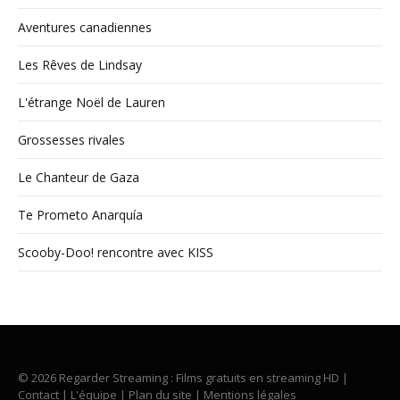
Aventures canadiennes
Les Rêves de Lindsay
L'étrange Noël de Lauren
Grossesses rivales
Le Chanteur de Gaza
Te Prometo Anarquía
Scooby-Doo! rencontre avec KISS
© 2026 Regarder Streaming : Films gratuits en streaming HD |
Contact
|
L'équipe
|
Plan du site
|
Mentions légales