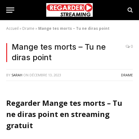
Accueil
»
Drame
»
Mange tes morts – Tu ne diras point
Mange tes morts – Tu ne
0
diras point
BY
SARAH
ON
DÉCEMBRE 13, 2023
DRAME
Regarder Mange tes morts – Tu
ne diras point en streaming
gratuit