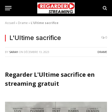
Accueil
»
Drame
»
L'Ultime sacrifice
L'Ultime sacrifice
0
BY
SARAH
ON
DÉCEMBRE 13, 2023
DRAME
Regarder L'Ultime sacrifice en
streaming gratuit