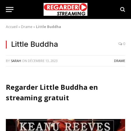
Accueil
»
Drame
»
Little Buddha
Little Buddha
0
BY
SARAH
ON
DÉCEMBRE 13, 2023
DRAME
Regarder Little Buddha en
streaming gratuit