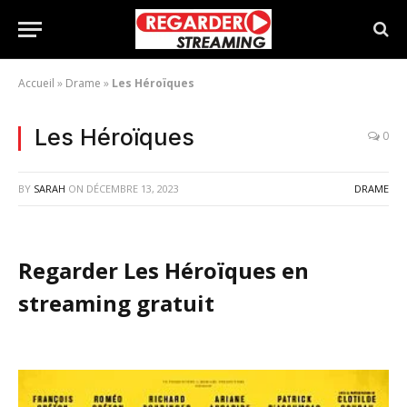
Accueil
»
Drame
»
Les Héroïques
Les Héroïques
0
BY
SARAH
ON
DÉCEMBRE 13, 2023
DRAME
Regarder Les Héroïques en
streaming gratuit