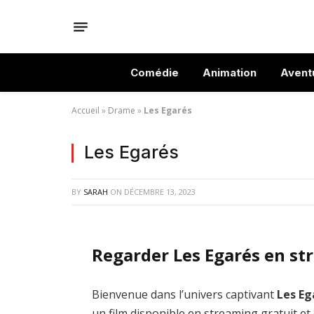
Comédie
Animation
Avent
Accueil
»
Drame
»
Les Egarés
Les Egarés
BY
SARAH
ON
DÉCEMBRE 13, 2023
Regarder Les Egarés en st
Bienvenue dans l’univers captivant
Les Eg
un film disponible en streaming gratuit et