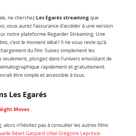
ale, ne cherchez
Les Egarés streaming
que
nsi, vous aurez l’assurance d’accéder à une version
 sur notre plateforme Regarder Streaming. Une
lms, c’est le moment idéal ! Il ne vous reste qu’à
léchargement du film. Suivez simplement les
Zenon: Girl of
La Légende des
es seulement, plongez dans l’univers envoûtant de
the 21st Century
1000 dragons
 cinématographique rapidement et gratuitement.
streaming VF HD
streaming VF HD
vrait être simple et accessible à tous.
ns Les Egarés
Night Moves
.
 alors n’hésitez pas à consulter les autres films
elle Béart
Gaspard Ulliel
Grégoire Leprince-