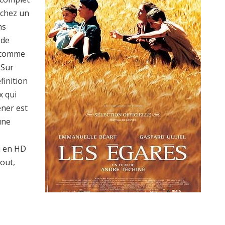
rchez un
ns
 de
s comme
 Sur
finition
x qui
ener est
une
 en HD
tout,