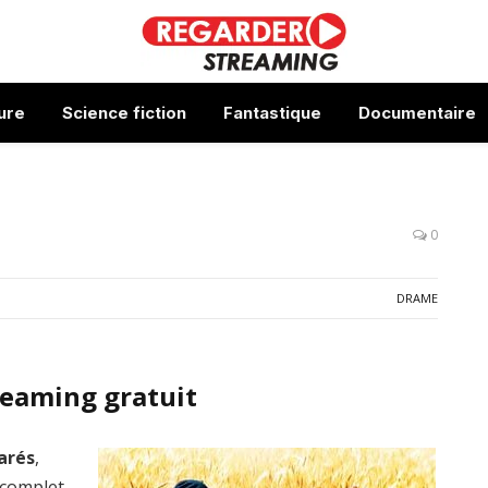
ure
Science fiction
Fantastique
Documentaire
0
DRAME
reaming gratuit
arés
,
 complet