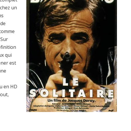
rchez un
ns
 de
s comme
 Sur
finition
ux qui
ener est
une
u en HD
tout,