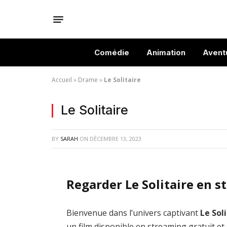
Comédie
Animation
Avent
Accueil
»
Drame
»
Le Solitaire
Le Solitaire
BY
SARAH
ON
DÉCEMBRE 13, 2023
Regarder Le Solitaire en s
Bienvenue dans l’univers captivant
Le Sol
un film disponible en streaming gratuit et