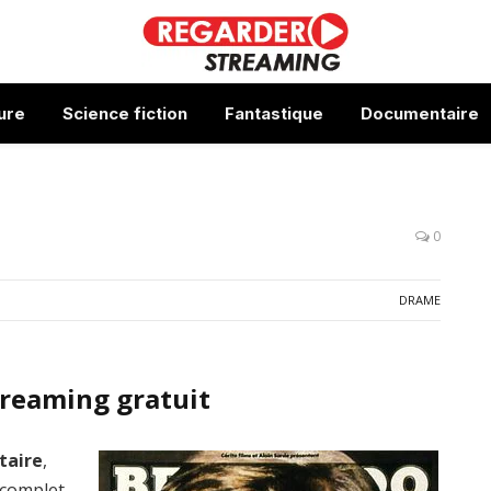
ure
Science fiction
Fantastique
Documentaire
0
DRAME
treaming gratuit
itaire
,
 complet