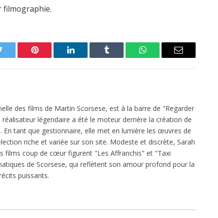
r filmographie.
Twitter
Pinterest
LinkedIn
Tumblr
WhatsApp
Email
elle des films de Martin Scorsese, est à la barre de "Regarder
réalisateur légendaire a été le moteur derrière la création de
 En tant que gestionnaire, elle met en lumière les œuvres de
ection riche et variée sur son site. Modeste et discrète, Sarah
es films coup de cœur figurent "Les Affranchis" et "Taxi
atiques de Scorsese, qui reflètent son amour profond pour la
écits puissants.