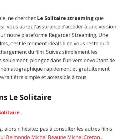
ale, ne cherchez
Le Solitaire streaming
que
nsi, vous aurez l’assurance d’accéder à une version
 sur notre plateforme Regarder Streaming. Une
lms, c’est le moment idéal ! Il ne vous reste qu’à
léchargement du film. Suivez simplement les
Zenon: Girl of
La Légende des
es seulement, plongez dans l’univers envoûtant de
the 21st Century
1000 dragons
 cinématographique rapidement et gratuitement.
streaming VF HD
streaming VF HD
vrait être simple et accessible à tous.
ns Le Solitaire
Solitaire
.
, alors n’hésitez pas à consulter les autres films
aul Belmondo
Michel Beaune
Michel Creton
.