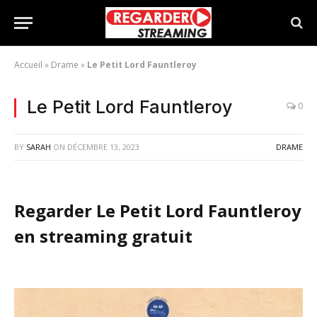
Accueil
»
Drame
»
Le Petit Lord Fauntleroy
Le Petit Lord Fauntleroy
0
BY
SARAH
ON
DÉCEMBRE 13, 2023
DRAME
Regarder Le Petit Lord Fauntleroy
en streaming gratuit