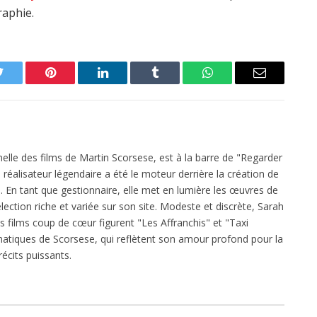
raphie.
Twitter
Pinterest
LinkedIn
Tumblr
WhatsApp
Email
elle des films de Martin Scorsese, est à la barre de "Regarder
réalisateur légendaire a été le moteur derrière la création de
 En tant que gestionnaire, elle met en lumière les œuvres de
ection riche et variée sur son site. Modeste et discrète, Sarah
es films coup de cœur figurent "Les Affranchis" et "Taxi
atiques de Scorsese, qui reflètent son amour profond pour la
écits puissants.