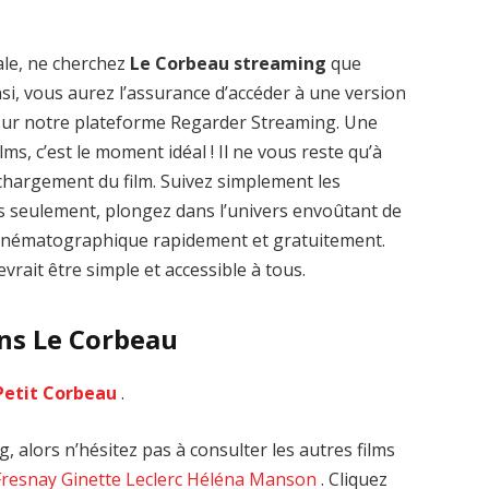
ale, ne cherchez
Le Corbeau streaming
que
nsi, vous aurez l’assurance d’accéder à une version
 sur notre plateforme Regarder Streaming. Une
Zenon: Girl of
La Légende des
lms, c’est le moment idéal ! Il ne vous reste qu’à
the 21st Century
1000 dragons
léchargement du film. Suivez simplement les
streaming VF HD
streaming VF HD
es seulement, plongez dans l’univers envoûtant de
 cinématographique rapidement et gratuitement.
vrait être simple et accessible à tous.
ans Le Corbeau
Petit Corbeau
.
 alors n’hésitez pas à consulter les autres films
Fresnay
Ginette Leclerc
Héléna Manson
. Cliquez