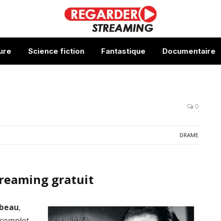
ure
Science fiction
Fantastique
Documentaire
0
DRAME
treaming gratuit
rbeau
,
 complet