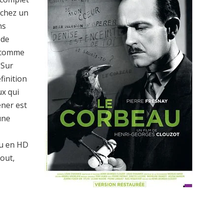
rchez un
ns
 de
s comme
 Sur
finition
ux qui
ener est
une
u en HD
tout,