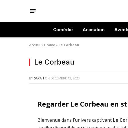
Comédie
Animation
Avent
Accueil
»
Drame
»
Le Corbeau
Le Corbeau
BY
SARAH
ON
DÉCEMBRE 13, 2023
Regarder Le Corbeau en s
Bienvenue dans l’univers captivant
Le Co
un film disponible en streaming gratuit et