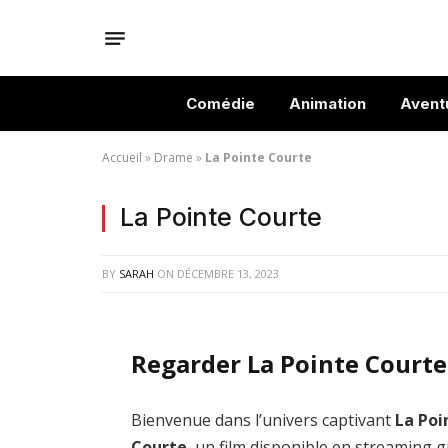
Comédie
Animation
Avent
Accueil
»
Drame
»
La Pointe Courte
La Pointe Courte
BY
SARAH
ON
DÉCEMBRE 13, 2023
Regarder La Pointe Courte
Bienvenue dans l’univers captivant
La Poi
Courte
, un film disponible en streaming g