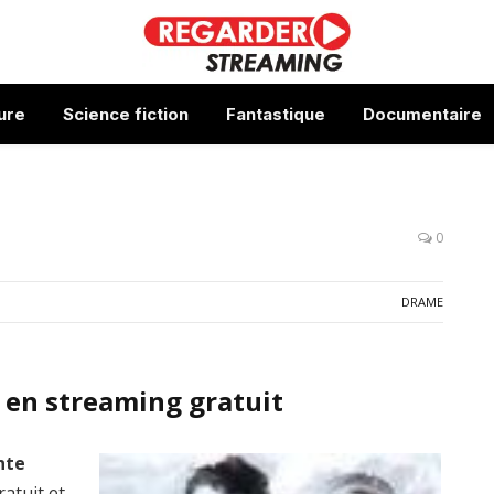
ure
Science fiction
Fantastique
Documentaire
0
DRAME
 en streaming gratuit
nte
ratuit et