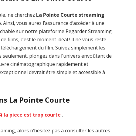
ale, ne cherchez
La Pointe Courte streaming
. Ainsi, vous aurez l’assurance d’accéder à une
rochable sur notre plateforme Regarder Streaming.
de films, c’est le moment idéal ! Il ne vous reste
le téléchargement du film. Suivez simplement les
Zenon: Girl of
La Légende des
es seulement, plongez dans l’univers envoûtant de
the 21st Century
1000 dragons
’œuvre cinématographique rapidement et
streaming VF HD
streaming VF HD
xceptionnel devrait être simple et accessible à
ns La Pointe Courte
Si la piece est trop courte
.
aming, alors n’hésitez pas à consulter les autres