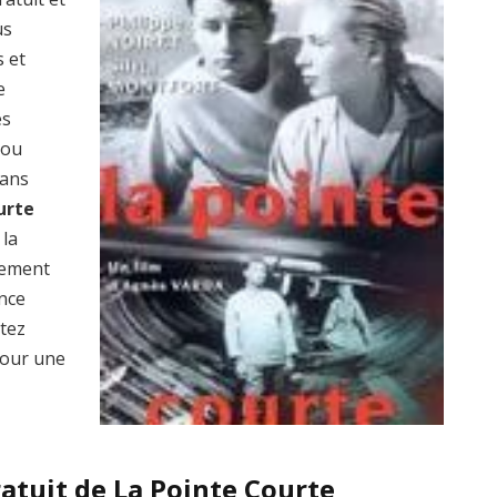
us
s et
e
es
 ou
dans
urte
 la
lement
ence
ptez
our une
atuit de La Pointe Courte