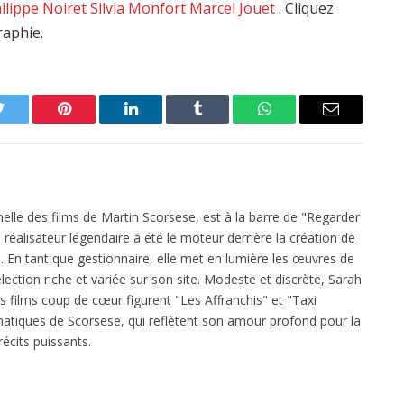
ilippe Noiret
Silvia Monfort
Marcel Jouet
. Cliquez
raphie.
Twitter
Pinterest
LinkedIn
Tumblr
WhatsApp
Email
elle des films de Martin Scorsese, est à la barre de "Regarder
réalisateur légendaire a été le moteur derrière la création de
 En tant que gestionnaire, elle met en lumière les œuvres de
ection riche et variée sur son site. Modeste et discrète, Sarah
es films coup de cœur figurent "Les Affranchis" et "Taxi
atiques de Scorsese, qui reflètent son amour profond pour la
écits puissants.