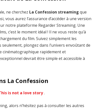
ale, ne cherchez
La Confession streaming
que
nsi, vous aurez l’assurance d’accéder à une version
 sur notre plateforme Regarder Streaming. Une
lms, c’est le moment idéal ! Il ne vous reste qu’à
Zenon: Girl of
La Légende des
léchargement du film. Suivez simplement les
the 21st Century
1000 dragons
streaming VF HD
streaming VF HD
es seulement, plongez dans l’univers envoûtant de
vre cinématographique rapidement et
xceptionnel devrait être simple et accessible à
ans La Confession
This is not a love story
.
ng, alors n’hésitez pas à consulter les autres