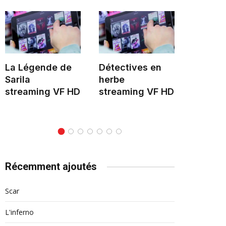
La Légende de
Détectives en
Hélène 
Sarila
herbe
stream
streaming VF HD
streaming VF HD
Récemment ajoutés
Scar
L'inferno