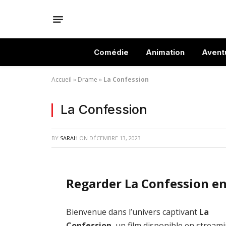
Comédie
Animation
Avent
Accueil
»
Drame
»
La Confession
La Confession
BY
SARAH
ON
DÉCEMBRE 13, 2023
Regarder La Confession en
Bienvenue dans l’univers captivant
La
Confession
, un film disponible en stream