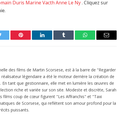
main Duris
Marine Vacth
Anne Le Ny
. Cliquez sur
ie.
Twitter
Pinterest
LinkedIn
Tumblr
WhatsApp
Email
elle des films de Martin Scorsese, est à la barre de "Regarder
réalisateur légendaire a été le moteur derrière la création de
 En tant que gestionnaire, elle met en lumière les œuvres de
ection riche et variée sur son site. Modeste et discrète, Sarah
es films coup de cœur figurent "Les Affranchis" et "Taxi
atiques de Scorsese, qui reflètent son amour profond pour la
écits puissants.