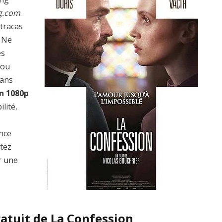
g.com
.
 tracas
? Ne
es
 ou
dans
n 1080p
lité,
ence
ptez
r une
ratuit de La Confession