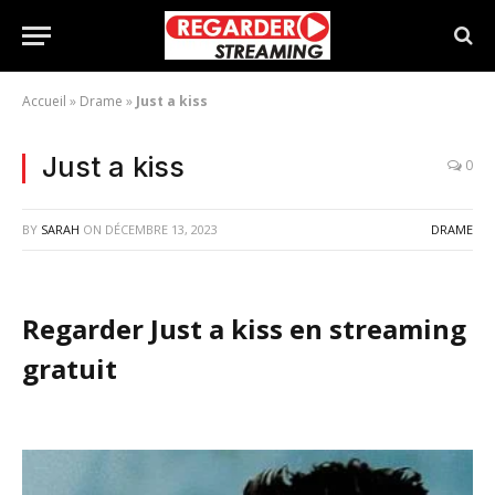
Accueil
»
Drame
»
Just a kiss
Just a kiss
0
BY
SARAH
ON
DÉCEMBRE 13, 2023
DRAME
Regarder Just a kiss en streaming
gratuit