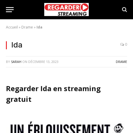
Accueil
»
Drame
»
Ida
Ida
0
BY
SARAH
ON
DÉCEMBRE 13, 2023
DRAME
Regarder Ida en streaming
gratuit