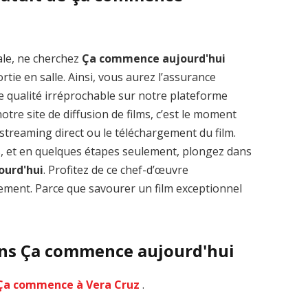
ale, ne cherchez
Ça commence aujourd'hui
tie en salle. Ainsi, vous aurez l’assurance
Zenon: Girl of
La Légende des
e qualité irréprochable sur notre plateforme
the 21st Century
1000 dragons
tre site de diffusion de films, c’est le moment
streaming VF HD
streaming VF HD
le streaming direct ou le téléchargement du film.
s, et en quelques étapes seulement, plongez dans
urd'hui
. Profitez de ce chef-d’œuvre
ment. Parce que savourer un film exceptionnel
ans Ça commence aujourd'hui
Ça commence à Vera Cruz
.