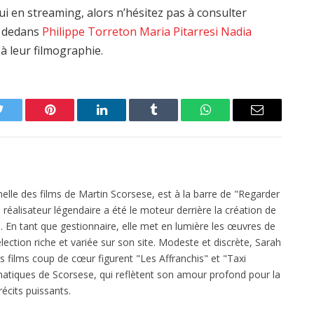
 en streaming, alors n’hésitez pas à consulter
nt dedans
Philippe Torreton
Maria Pitarresi
Nadia
à leur filmographie.
Twitter
Pinterest
LinkedIn
Tumblr
WhatsApp
Email
elle des films de Martin Scorsese, est à la barre de "Regarder
réalisateur légendaire a été le moteur derrière la création de
 En tant que gestionnaire, elle met en lumière les œuvres de
ection riche et variée sur son site. Modeste et discrète, Sarah
es films coup de cœur figurent "Les Affranchis" et "Taxi
atiques de Scorsese, qui reflètent son amour profond pour la
écits puissants.