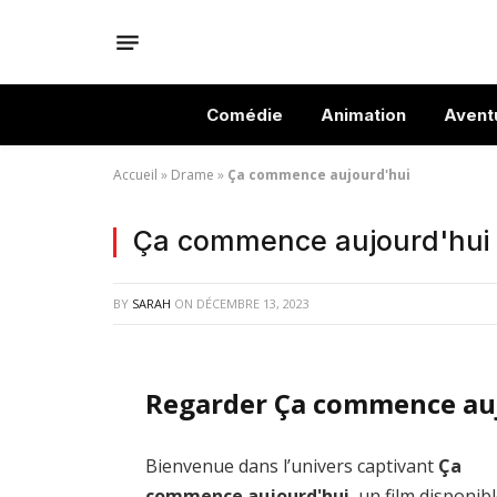
Comédie
Animation
Avent
Accueil
»
Drame
»
Ça commence aujourd'hui
Ça commence aujourd'hui
BY
SARAH
ON
DÉCEMBRE 13, 2023
Regarder Ça commence auj
Bienvenue dans l’univers captivant
Ça
commence aujourd'hui
, un film disponib