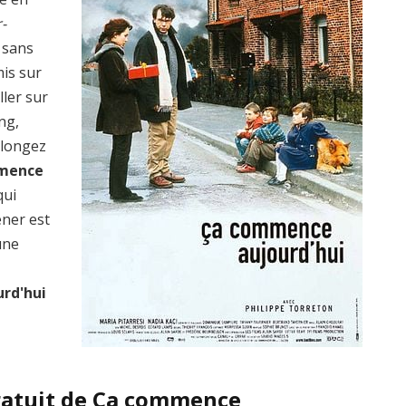
-
 sans
mis sur
ller sur
ng,
plongez
mence
qui
ener est
une
rd'hui
gratuit de Ça commence