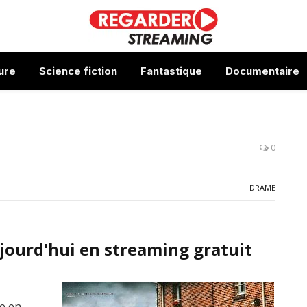
ure
Science fiction
Fantastique
Documentaire
0
DRAME
ourd'hui en streaming gratuit
le en