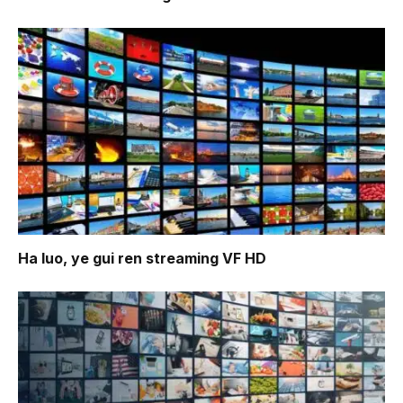
Ha luo, ye gui ren
streaming VF HD