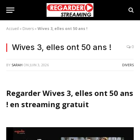
Accueil
»
Divers
»
Wives 3, elles ont 50 ans !
Wives 3, elles ont 50 ans !
0
BY
SARAH
ON
JUIN 3, 2026
DIVERS
Regarder Wives 3, elles ont 50 ans
! en streaming gratuit