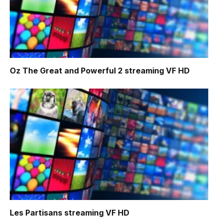
Oz The Great and Powerful 2
streaming VF HD
Les Partisans
streaming VF HD