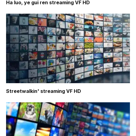
Ha luo, ye gui ren
streaming VF HD
Streetwalkin'
streaming VF HD