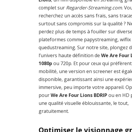
complet sur
Regarder-Streaming.com
. Vo
recherchez un accès sans frais, sans traca
surtout sans compromis sur la qualité ? N
perdez plus de temps à fouiller sur divers
plateformes comme papystreaming, wiflix
quedustreaming. Sur notre site, plongez 
l’univers haute définition de
We Are Four 
1080p
ou 720p. Et pour ceux qui préfèrent
mobilité, une version en screener est éga
disponible, garantissant ainsi une expéri
immersive, peu importe votre appareil. O
pour
We Are Four Lions BDRIP
ou en HD 
une qualité visuelle éblouissante, le tout,
gratuitement.
Optimiser le visionnage g