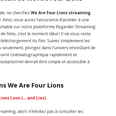
ale, ne cherchez
We Are Four Lions streaming
. Ainsi, vous aurez l’assurance d’accéder à une
rochable sur notre plateforme Regarder Streaming.
de films, c’est le moment idéal ! Il ne vous reste
Zenon: Girl of
La Légende des
le téléchargement du film. Suivez simplement les
the 21st Century
1000 dragons
streaming VF HD
streaming VF HD
es seulement, plongez dans l’univers envoûtant de
d’œuvre cinématographique rapidement et
xceptionnel devrait être simple et accessible à
ans We Are Four Lions
Lions Love (… and Lies)
.
eaming, alors n’hésitez pas à consulter les