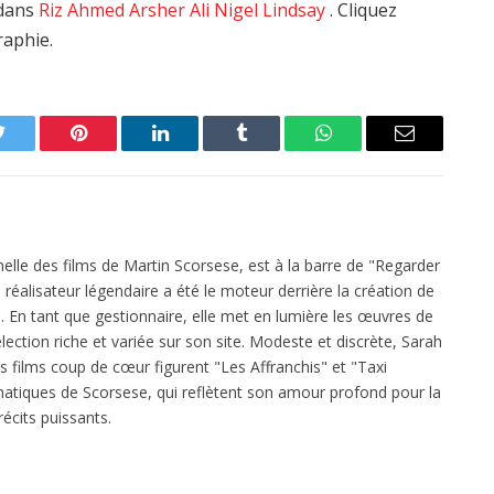
edans
Riz Ahmed
Arsher Ali
Nigel Lindsay
. Cliquez
raphie.
Twitter
Pinterest
LinkedIn
Tumblr
WhatsApp
Email
elle des films de Martin Scorsese, est à la barre de "Regarder
réalisateur légendaire a été le moteur derrière la création de
 En tant que gestionnaire, elle met en lumière les œuvres de
ection riche et variée sur son site. Modeste et discrète, Sarah
es films coup de cœur figurent "Les Affranchis" et "Taxi
atiques de Scorsese, qui reflètent son amour profond pour la
écits puissants.