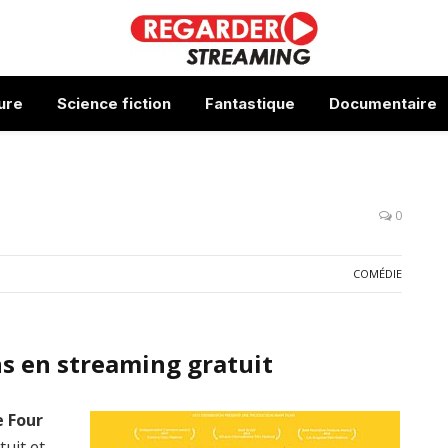
ure
Science fiction
Fantastique
Documentaire
0
COMÉDIE
s en streaming gratuit
 Four
tuit et