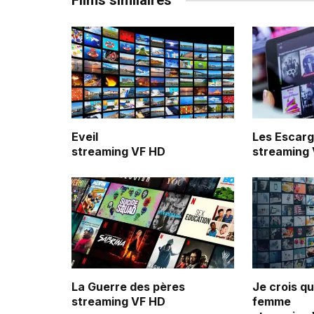
Films similaires
Eveil
Les Escarg
streaming VF HD
streaming
La Guerre des pères
Je crois q
streaming VF HD
femme