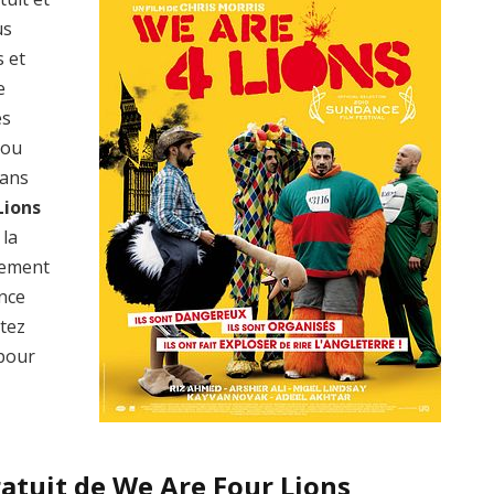
us
s et
e
es
 ou
dans
Lions
 la
lement
ence
ptez
pour
ratuit de We Are Four Lions