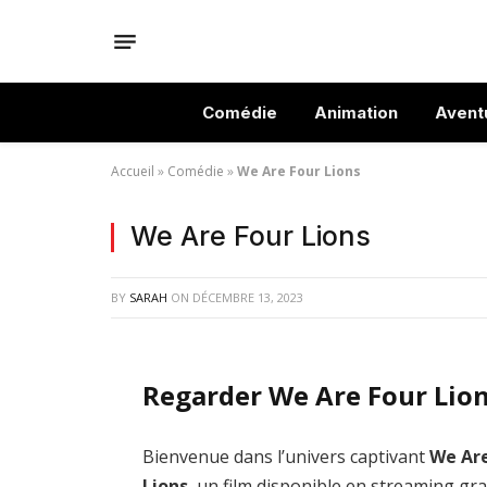
Comédie
Animation
Avent
Accueil
»
Comédie
»
We Are Four Lions
We Are Four Lions
BY
SARAH
ON
DÉCEMBRE 13, 2023
Regarder We Are Four Lion
Bienvenue dans l’univers captivant
We Are
Lions
, un film disponible en streaming gra