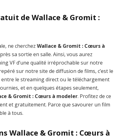
atuit de Wallace & Gromit :
Zenon: Girl of
La Légende des
ale, ne cherchez
Wallace & Gromit : Cœurs à
the 21st Century
1000 dragons
rès sa sortie en salle. Ainsi, vous aurez
streaming VF HD
streaming VF HD
ing VF d’une qualité irréprochable sur notre
éré sur notre site de diffusion de films, c’est le
ir entre le streaming direct ou le téléchargement
 fournies, et en quelques étapes seulement,
ace & Gromit : Cœurs à modeler
. Profitez de ce
t et gratuitement. Parce que savourer un film
ble à tous.
ans Wallace & Gromit : Cœurs à