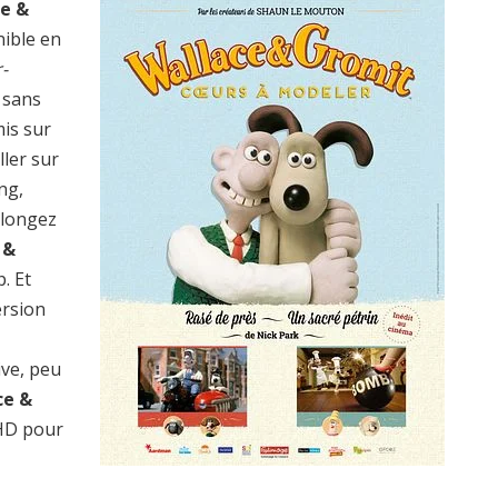
ce &
nible en
-
 sans
mis sur
ller sur
ng,
plongez
 &
. Et
ersion
ive, peu
ce &
HD pour