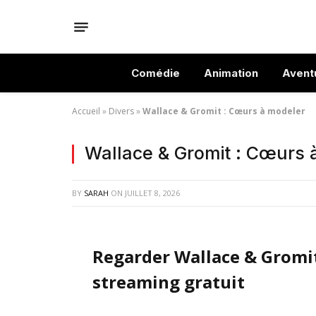
Comédie
Animation
Avent
Accueil
»
Divers
»
Wallace & Gromit : Cœurs à modeler
Wallace & Gromit : Cœurs 
BY
SARAH
ON
JUILLET 8, 2026
Regarder Wallace & Gromit
streaming gratuit