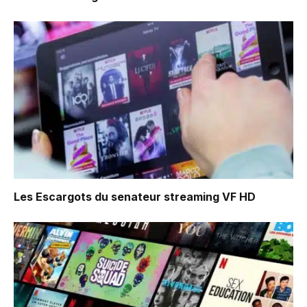
Les Escargots du senateur
streaming VF HD