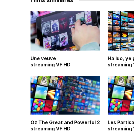
Films similaires
Une veuve
Ha luo, ye 
streaming VF HD
streaming
Oz The Great and Powerful 2
Les Partis
streaming VF HD
streaming