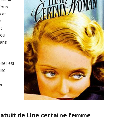
 Vous
s et
e
es
 ou
dans
ener est
une
me
ratuit de Une certaine femme