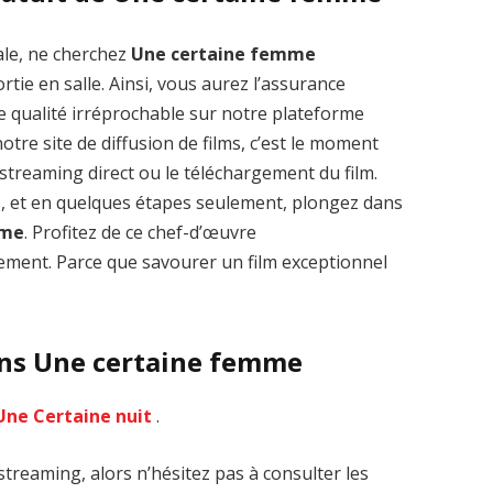
ale, ne cherchez
Une certaine femme
tie en salle. Ainsi, vous aurez l’assurance
e qualité irréprochable sur notre plateforme
tre site de diffusion de films, c’est le moment
Zenon: Girl of
La Légende des
le streaming direct ou le téléchargement du film.
the 21st Century
1000 dragons
streaming VF HD
streaming VF HD
s, et en quelques étapes seulement, plongez dans
mme
. Profitez de ce chef-d’œuvre
ment. Parce que savourer un film exceptionnel
ans Une certaine femme
Une Certaine nuit
.
treaming, alors n’hésitez pas à consulter les