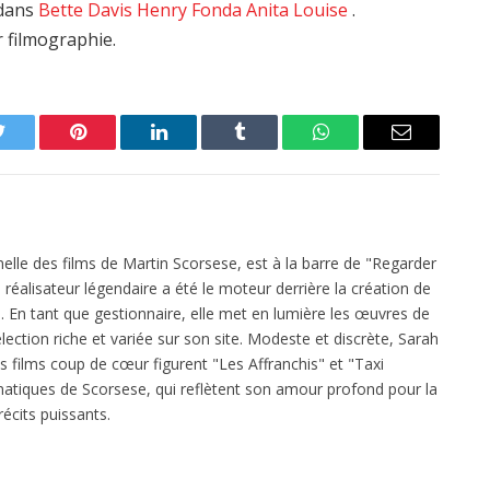
edans
Bette Davis
Henry Fonda
Anita Louise
.
r filmographie.
Twitter
Pinterest
LinkedIn
Tumblr
WhatsApp
Email
elle des films de Martin Scorsese, est à la barre de "Regarder
réalisateur légendaire a été le moteur derrière la création de
 En tant que gestionnaire, elle met en lumière les œuvres de
ection riche et variée sur son site. Modeste et discrète, Sarah
es films coup de cœur figurent "Les Affranchis" et "Taxi
atiques de Scorsese, qui reflètent son amour profond pour la
écits puissants.