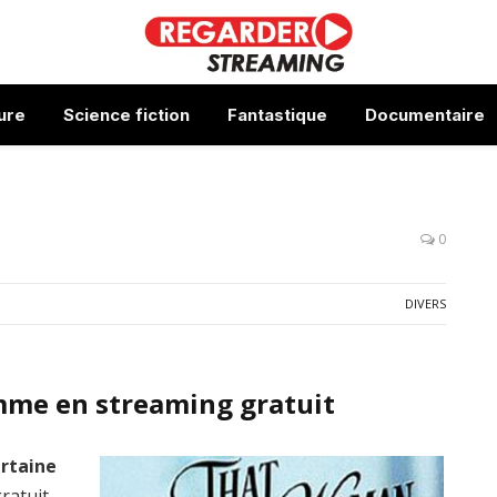
ure
Science fiction
Fantastique
Documentaire
0
DIVERS
mme en streaming gratuit
rtaine
gratuit