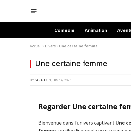
Comédie
Animation
Avent
Accueil
»
Divers
»
Une certaine femme
Une certaine femme
BY
SARAH
ON
JUIN 14, 2026
Regarder Une certaine fe
Bienvenue dans l’univers captivant
Une ce
femme
, un film disponible en streaming 