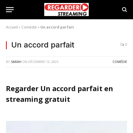
Accueil
»
Comédie
»
Un accord parfait
Un accord parfait
0
BY
SARAH
ON
DÉCEMBRE 13, 2023
COMÉDIE
Regarder Un accord parfait en
streaming gratuit