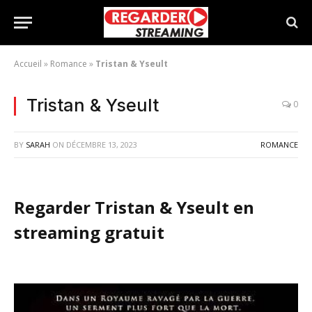
Accueil
»
Romance
»
Tristan & Yseult
Tristan & Yseult
0
BY
SARAH
ON
DÉCEMBRE 13, 2023
ROMANCE
Regarder Tristan & Yseult en
streaming gratuit