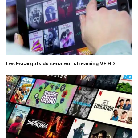
Les Escargots du senateur
streaming VF HD