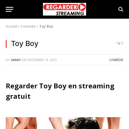
Accueil
»
Comédie
»
Toy Boy
Toy Boy
0
BY
SARAH
ON
DÉCEMBRE 13, 2023
COMÉDIE
Regarder Toy Boy en streaming
gratuit