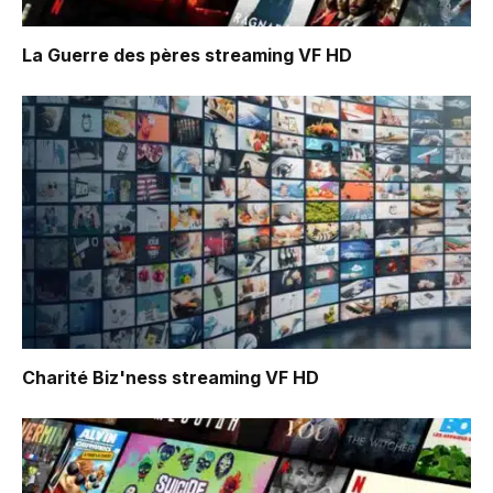
La Guerre des pères
streaming VF HD
Charité Biz'ness
streaming VF HD