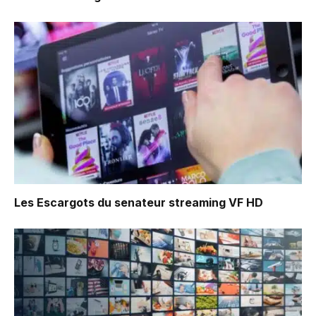
Les Escargots du senateur
streaming VF HD