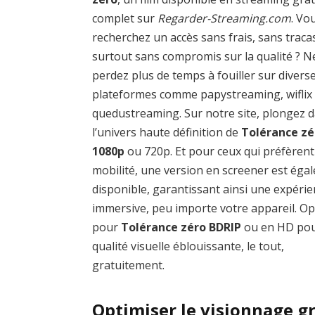
complet sur
Regarder-Streaming.com
. Vo
recherchez un accès sans frais, sans traca
surtout sans compromis sur la qualité ? N
perdez plus de temps à fouiller sur divers
plateformes comme papystreaming, wiflix
quedustreaming. Sur notre site, plongez 
l’univers haute définition de
Tolérance zé
1080p
ou 720p. Et pour ceux qui préfèrent
mobilité, une version en screener est éga
disponible, garantissant ainsi une expéri
immersive, peu importe votre appareil. O
pour
Tolérance zéro BDRIP
ou en HD po
qualité visuelle éblouissante, le tout,
gratuitement.
Optimiser le visionnage gr