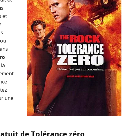
us
s et
e
es
 ou
dans
ro
 la
lement
ence
ptez
ur une
atuit de Tolérance zéro