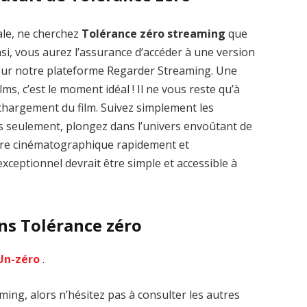
ale, ne cherchez
Tolérance zéro streaming
que
nsi, vous aurez l’assurance d’accéder à une version
 sur notre plateforme Regarder Streaming. Une
lms, c’est le moment idéal ! Il ne vous reste qu’à
Zenon: Girl of
La Légende des
léchargement du film. Suivez simplement les
the 21st Century
1000 dragons
streaming VF HD
streaming VF HD
es seulement, plongez dans l’univers envoûtant de
uvre cinématographique rapidement et
xceptionnel devrait être simple et accessible à
ans Tolérance zéro
Un-zéro
.
ing, alors n’hésitez pas à consulter les autres