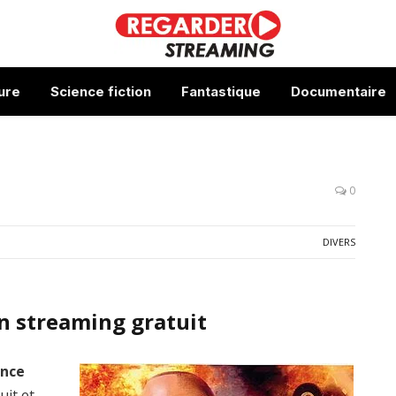
ure
Science fiction
Fantastique
Documentaire
0
DIVERS
n streaming gratuit
ance
uit et