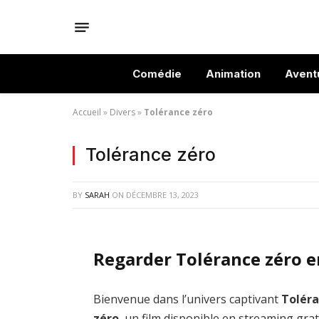
Comédie
Animation
Avent
Accueil
»
Divers
»
Tolérance zéro
Tolérance zéro
BY
SARAH
ON
DÉCEMBRE 13, 2023
Regarder Tolérance zéro e
Bienvenue dans l’univers captivant
Tolér
zéro
, un film disponible en streaming grat