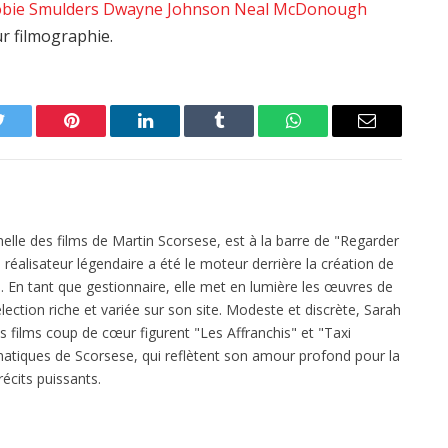
bie Smulders
Dwayne Johnson
Neal McDonough
ur filmographie.
Twitter
Pinterest
LinkedIn
Tumblr
WhatsApp
Email
elle des films de Martin Scorsese, est à la barre de "Regarder
réalisateur légendaire a été le moteur derrière la création de
 En tant que gestionnaire, elle met en lumière les œuvres de
ection riche et variée sur son site. Modeste et discrète, Sarah
es films coup de cœur figurent "Les Affranchis" et "Taxi
atiques de Scorsese, qui reflètent son amour profond pour la
écits puissants.