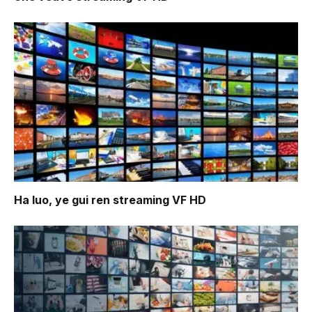
Ha luo, ye gui ren
streaming VF HD