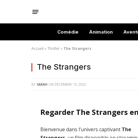
Comédie
Animation
Avent
Accueil
»
Thriller
»
The Strangers
The Strangers
BY
SARAH
ON
DÉCEMBRE 13, 2023
Regarder The Strangers en
Bienvenue dans l’univers captivant
The
Strangers
, un film disponible en streami