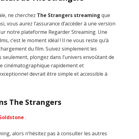
ale, ne cherchez
The Strangers streaming
que
nsi, vous aurez l’assurance d’accéder à une version
 sur notre plateforme Regarder Streaming. Une
lms, c’est le moment idéal ! Il ne vous reste qu’à
Zenon: Girl of
La Légende des
léchargement du film. Suivez simplement les
the 21st Century
1000 dragons
streaming VF HD
streaming VF HD
es seulement, plongez dans l’univers envoûtant de
vre cinématographique rapidement et
xceptionnel devrait être simple et accessible à
ans The Strangers
Goldstone
.
ng, alors n’hésitez pas à consulter les autres