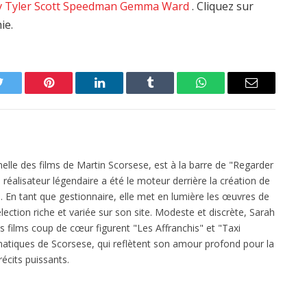
v Tyler
Scott Speedman
Gemma Ward
. Cliquez sur
ie.
Twitter
Pinterest
LinkedIn
Tumblr
WhatsApp
Email
elle des films de Martin Scorsese, est à la barre de "Regarder
réalisateur légendaire a été le moteur derrière la création de
 En tant que gestionnaire, elle met en lumière les œuvres de
ection riche et variée sur son site. Modeste et discrète, Sarah
es films coup de cœur figurent "Les Affranchis" et "Taxi
atiques de Scorsese, qui reflètent son amour profond pour la
écits puissants.