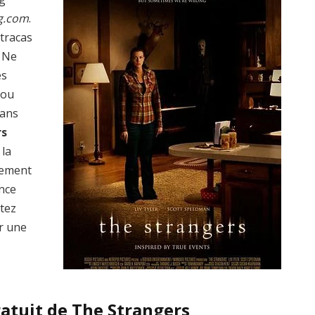
g.com
.
 tracas
? Ne
es
 ou
dans
rs
 la
lement
ence
ptez
r une
ratuit de The Strangers