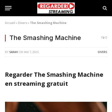
Accueil
»
Divers
»
The Smashing Machine
The Smashing Machine
0
BY
SARAH
ON
MAI 7, 2025
DIVERS
Regarder The Smashing Machine
en streaming gratuit